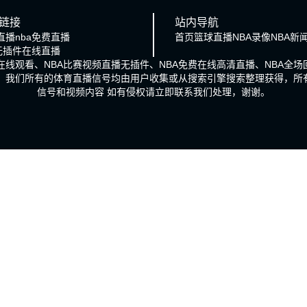
链接
站内导航
直播
nba免费直播
首页
篮球直播
NBA录像
NBA新
a无插件在线直播
播在线观看、NBA比赛视频直播无插件、NBA免费在线高清直播、NBA全
号。我们所有的体育直播信号均由用户收集或从搜索引擎搜索整理获得，所
信号和视频内容 如有侵权请立即联系我们处理，谢谢。