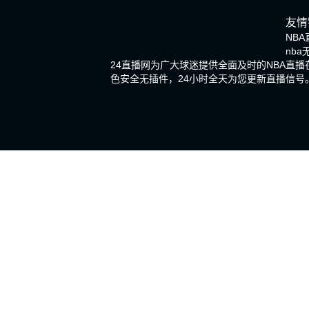
友情
NBA
nb
24直播网为广大球迷提供全面及时的NBA直
色安全无插件，24小时全天为您更新直播信