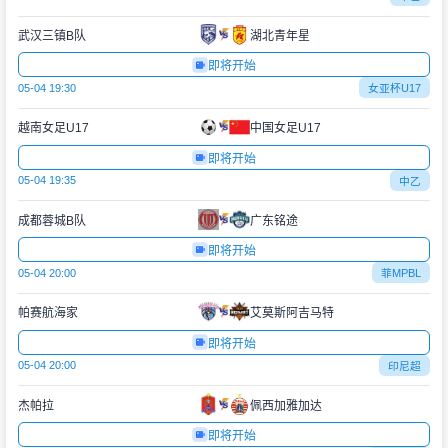
武汉三镇B队
湖北青年星
即将开始
05-04 19:30
女亚杯U17
越南女足U17
中国女足U17
即将开始
05-04 19:35
中乙
成都蓉城B队
广东铭途
即将开始
05-04 20:00
菲MPBL
帕赛航海家
艾莫斯阿吉马特
即将开始
05-04 20:00
印尼超
杰帕拉
佩西加雅加达
即将开始