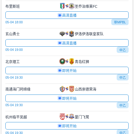
布里斯班
圣乔治维莱FC
高清直播
05-04 18:00
菲MPBL
玄山勇士
伊洛伊洛联皇家队
高清直播
05-04 19:00
中乙
北京理工
青岛红狮
即将开始
05-04 19:30
中乙
南通海门珂缔缘
山西崇德荣海
即将开始
05-04 19:30
中乙
杭州临平吴越
厦门飞鹭
即将开始
05-04 19:30
中乙