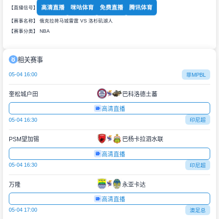
高清直播
咪咕体育
免费直播
腾讯体育
【直播信号】
【赛事名称】 俄克拉荷马城雷霆 VS 洛杉矶湖人
【赛事分类】
NBA
相关赛事
05-04 16:00
菲MPBL
奎松城户田
巴科洛德土蕃
高清直播
05-04 16:30
印尼超
PSM望加锡
巴杨卡拉泗水联
高清直播
05-04 16:30
印尼超
万隆
永亚卡达
高清直播
05-04 17:00
澳足总