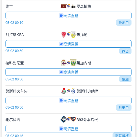
维京
罗森博格
高清直播
05-02 00:10
沙地甲
阿拉毕KSA
朱拜勒
高清直播
05-02 00:30
西乙
拉科鲁尼亚
莱加内斯
高清直播
05-02 00:30
俄超
莫斯科火车头
莫斯科迪纳摩
高清直播
05-02 00:30
丹麦甲
靴尔科治
B93哥本哈根
高清直播
05-02 00:45
阿联酋杯