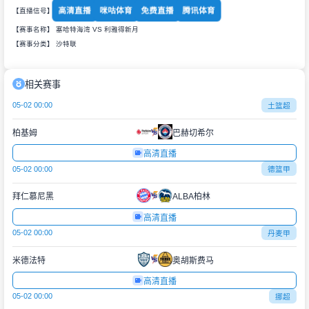
高清直播
咪咕体育
免费直播
腾讯体育
【直播信号】
【赛事名称】 塞哈特海湾 VS 利雅得新月
【赛事分类】
沙特联
相关赛事
05-02 00:00
土篮超
柏基姆
巴赫切希尔
高清直播
05-02 00:00
德篮甲
拜仁慕尼黑
ALBA柏林
高清直播
05-02 00:00
丹麦甲
米德法特
奥胡斯费马
高清直播
05-02 00:00
挪超