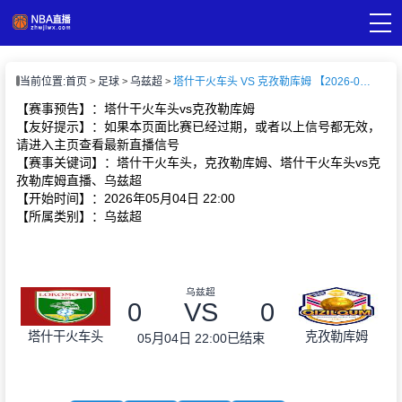
页
当前位置:
首页
足球
乌兹超
塔什干火车头 VS 克孜勒库姆 【2026-05-04 22:00:00】
A直播
直播
【赛事预告】：塔什干火车头vs克孜勒库姆
A录像
【友好提示】：如果本页面比赛已经过期，或者以上信号都无效，
A新闻
请进入主页查看最新直播信号
【赛事关键词】：塔什干火车头，克孜勒库姆、塔什干火车头vs克
孜勒库姆直播、乌兹超
【开始时间】：2026年05月04日 22:00
【所属类别】：乌兹超
乌兹超
0
VS
0
塔什干火车头
克孜勒库姆
05月04日 22:00
已结束