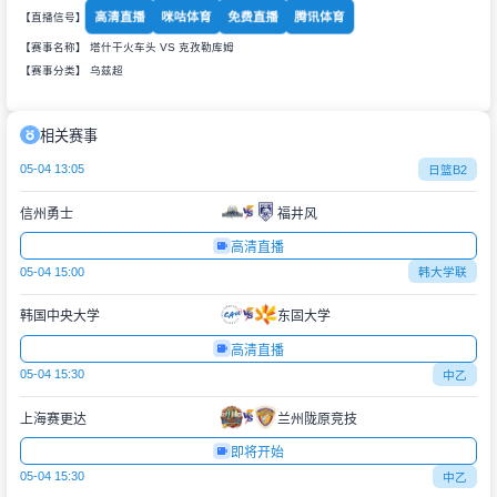
高清直播
咪咕体育
免费直播
腾讯体育
【直播信号】
【赛事名称】 塔什干火车头 VS 克孜勒库姆
【赛事分类】
乌兹超
相关赛事
05-04 13:05
日篮B2
信州勇士
福井风
高清直播
05-04 15:00
韩大学联
韩国中央大学
东固大学
高清直播
05-04 15:30
中乙
上海赛更达
兰州陇原竞技
即将开始
05-04 15:30
中乙