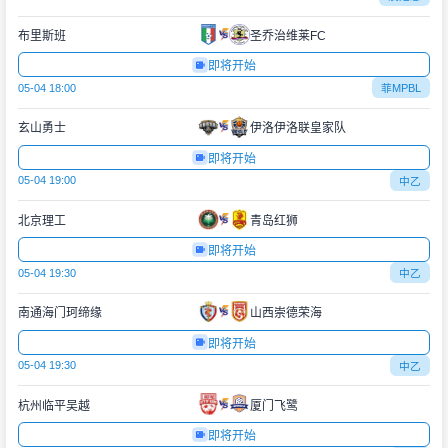
布里斯班
圣乔治维莱FC
即将开始
05-04 18:00
菲MPBL
玄山勇士
伊洛伊洛联皇家队
即将开始
05-04 19:00
中乙
北京理工
青岛红狮
即将开始
05-04 19:30
中乙
南通海门珂缔缘
山西崇德荣海
即将开始
05-04 19:30
中乙
杭州临平吴越
厦门飞鹭
即将开始