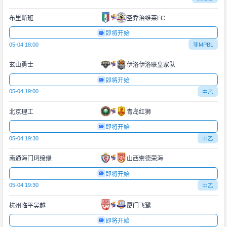
布里斯班
圣乔治维莱FC
即将开始
05-04 18:00
菲MPBL
玄山勇士
伊洛伊洛联皇家队
即将开始
05-04 19:00
中乙
北京理工
青岛红狮
即将开始
05-04 19:30
中乙
南通海门珂缔缘
山西崇德荣海
即将开始
05-04 19:30
中乙
杭州临平吴越
厦门飞鹭
即将开始