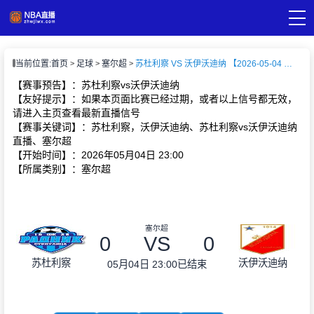
页
当前位置:
首页
足球
塞尔超
苏杜利察 VS 沃伊沃迪纳 【2026-05-04 23:00:00】
A直播
直播
【赛事预告】：苏杜利察vs沃伊沃迪纳
A录像
【友好提示】：如果本页面比赛已经过期，或者以上信号都无效，
A新闻
请进入主页查看最新直播信号
【赛事关键词】：苏杜利察，沃伊沃迪纳、苏杜利察vs沃伊沃迪纳
直播、塞尔超
【开始时间】：2026年05月04日 23:00
【所属类别】：塞尔超
塞尔超
0
VS
0
苏杜利察
沃伊沃迪纳
05月04日 23:00
已结束