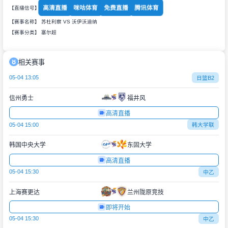
高清直播
咪咕体育
免费直播
腾讯体育
【直播信号】
【赛事名称】 苏杜利察 VS 沃伊沃迪纳
【赛事分类】
塞尔超
相关赛事
05-04 13:05
日篮B2
信州勇士
福井风
高清直播
05-04 15:00
韩大学联
韩国中央大学
东固大学
高清直播
05-04 15:30
中乙
上海赛更达
兰州陇原竞技
即将开始
05-04 15:30
中乙