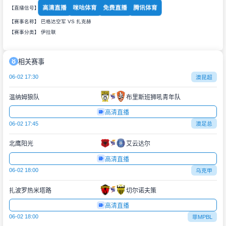
高清直播
咪咕体育
免费直播
腾讯体育
【直播信号】
【赛事名称】 巴格达空军 VS 扎克赫
【赛事分类】
伊拉联
相关赛事
06-02 17:30
澳昆超
温纳姆狼队
布里斯班狮吼青年队
高清直播
06-02 17:45
澳足总
北鹰阳光
艾云达尔
高清直播
06-02 18:00
乌克甲
扎波罗热米塔路
切尔诺夫策
高清直播
06-02 18:00
菲MPBL