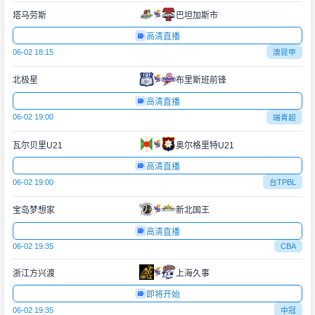
塔马劳斯
巴坦加斯市
高清直播
06-02 18:15
澳昆甲
北极星
布里斯班前锋
高清直播
06-02 19:00
瑞青超
瓦尔贝里U21
奥尔格里特U21
高清直播
06-02 19:00
台TPBL
宝岛梦想家
新北国王
高清直播
06-02 19:35
CBA
浙江方兴渡
上海久事
即将开始
06-02 19:35
中冠