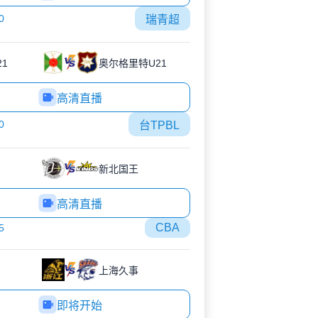
0
瑞青超
1
奥尔格里特U21
高清直播
0
台TPBL
新北国王
高清直播
CBA
5
上海久事
即将开始