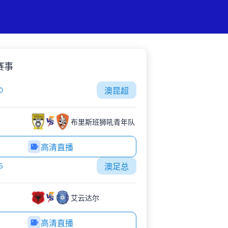
赛事
0
澳昆超
布里斯班狮吼青年队
高清直播
5
澳足总
艾云达尔
高清直播