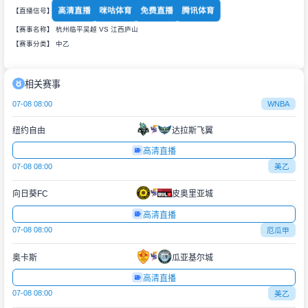
高清直播
咪咕体育
免费直播
腾讯体育
【直播信号】
【赛事名称】 杭州临平吴越 VS 江西庐山
【赛事分类】
中乙
相关赛事
07-08 08:00
WNBA
纽约自由
达拉斯飞翼
高清直播
07-08 08:00
美乙
向日葵FC
皮奥里亚城
高清直播
07-08 08:00
厄瓜甲
奥卡斯
瓜亚基尔城
高清直播
07-08 08:00
美乙