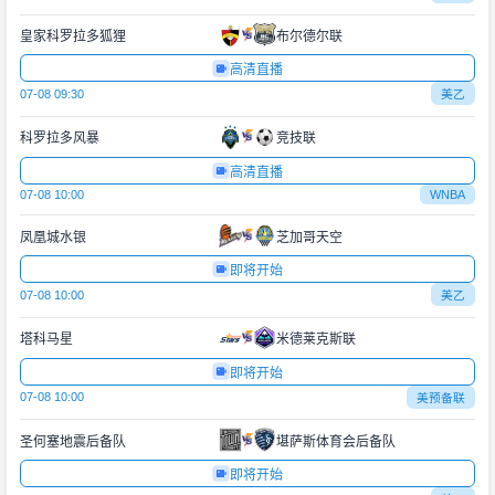
皇家科罗拉多狐狸
布尔德尔联
高清直播
07-08 09:30
美乙
科罗拉多风暴
竞技联
高清直播
07-08 10:00
WNBA
凤凰城水银
芝加哥天空
即将开始
07-08 10:00
美乙
塔科马星
米德莱克斯联
即将开始
07-08 10:00
美预备联
圣何塞地震后备队
堪萨斯体育会后备队
即将开始