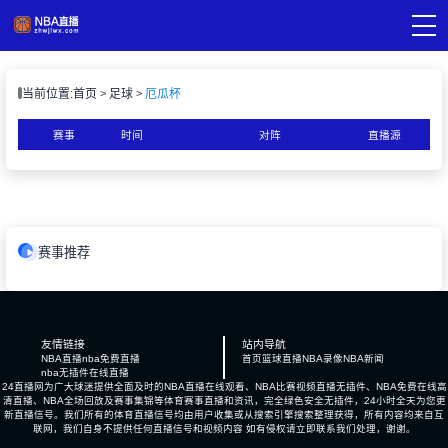
页
当前位置:
首页
足球
厄瓜杯
A直播
直播
赛事
时间
对阵
直播源
A录像
A新闻
赛事推荐
友情链接
站内导航
NBA直播
nba免费直播
首页
篮球直播
NBA录像
NBA新闻
nba无插件在线直播
24直播网为广大球迷提供全面及时的NBA直播在线观看、NBA比赛视频直播无插件、NBA免费在线高
清直播、NBA全场回放及赛事集锦等体育赛事直播和资讯，完全绿色安全无插件，24小时全天为您更
新直播信号。我们所有的体育直播信号均由用户收集或从搜索引擎搜索整理获得，所有内容均来自互
联网，我们自身不提供任何直播信号和视频内容 如有侵权请立即联系我们处理，谢谢。