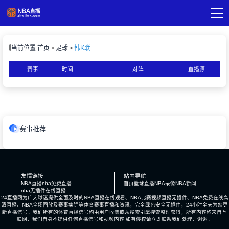
页
当前位置:
首页
足球
韩K联
A直播
直播
赛事
时间
对阵
直播源
A录像
A新闻
赛事推荐
友情链接
站内导航
NBA直播
nba免费直播
首页
篮球直播
NBA录像
NBA新闻
nba无插件在线直播
24直播网为广大球迷提供全面及时的NBA直播在线观看、NBA比赛视频直播无插件、NBA免费在线高
清直播、NBA全场回放及赛事集锦等体育赛事直播和资讯，完全绿色安全无插件，24小时全天为您更
新直播信号。我们所有的体育直播信号均由用户收集或从搜索引擎搜索整理获得，所有内容均来自互
联网，我们自身不提供任何直播信号和视频内容 如有侵权请立即联系我们处理，谢谢。