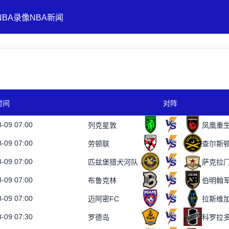
NBA录像
NBA新闻
时间
对阵
-09 07:00
列克星敦
凤凰重
-09 07:00
劳顿联
查尔斯
-09 07:00
匹兹堡猎犬河队
萨克拉
-09 07:00
布鲁克林
伯明翰
-09 07:00
迈阿密FC
拉斯维
-09 07:30
罗德岛
科罗拉