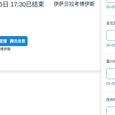
5日 17:30
已结束
伊萨贝拉考博伊斯
05-0
全北
直播
腾讯体育
05-0
考博伊斯
富川
05-0
庆州