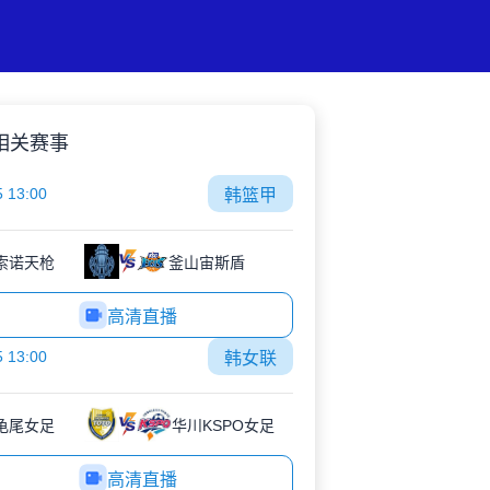
相关赛事
5 13:00
韩篮甲
索诺天枪
釜山宙斯盾
高清直播
5 13:00
韩女联
龟尾女足
华川KSPO女足
高清直播