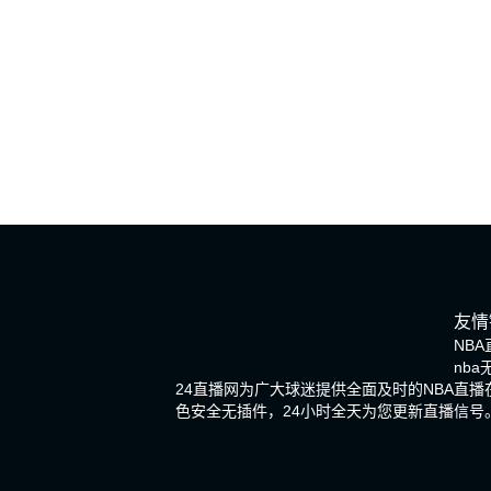
友情
NBA
nb
24直播网为广大球迷提供全面及时的NBA直
色安全无插件，24小时全天为您更新直播信