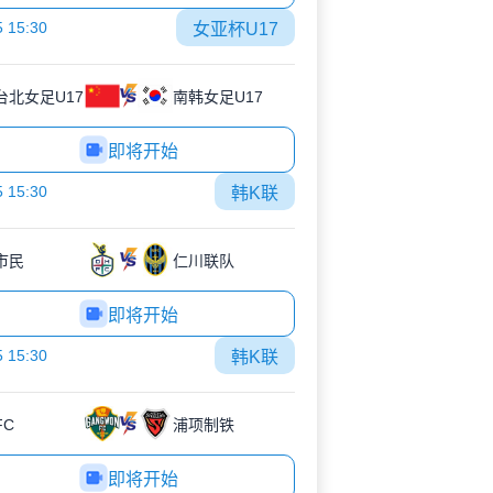
5 15:30
女亚杯U17
台北女足U17
南韩女足U17
即将开始
5 15:30
韩K联
市民
仁川联队
即将开始
5 15:30
韩K联
FC
浦项制铁
即将开始