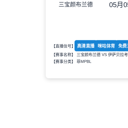
05月0
三宝颜布兰德
高清直播
咪咕体育
免费
【直播信号】
【赛事名称】 三宝颜布兰德 VS 伊萨贝拉
【赛事分类】
菲MPBL