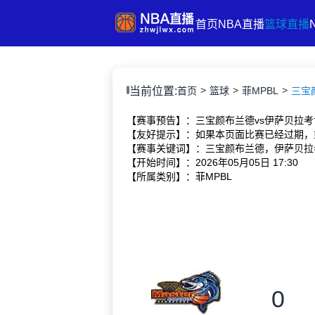
首页
NBA直播
篮球直播
当前位置:
首页
篮球
菲MPBL
三宝颜
【赛事预告】：三宝颜布兰德vs伊萨贝拉考
【友好提示】：如果本页面比赛已经过期，
【赛事关键词】：三宝颜布兰德，伊萨贝拉考
【开始时间】：2026年05月05日 17:30
【所属类别】：菲MPBL
0