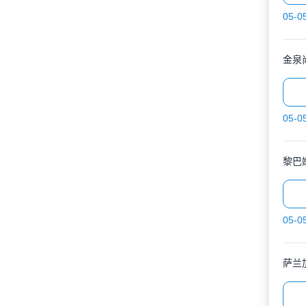
05-0
金泉
05-0
黎巴
05-0
萨兰