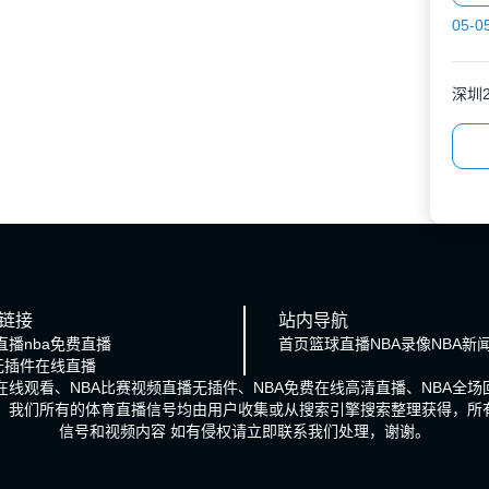
05-0
深圳2
链接
站内导航
直播
nba免费直播
首页
篮球直播
NBA录像
NBA新
a无插件在线直播
播在线观看、NBA比赛视频直播无插件、NBA免费在线高清直播、NBA全
号。我们所有的体育直播信号均由用户收集或从搜索引擎搜索整理获得，所
信号和视频内容 如有侵权请立即联系我们处理，谢谢。