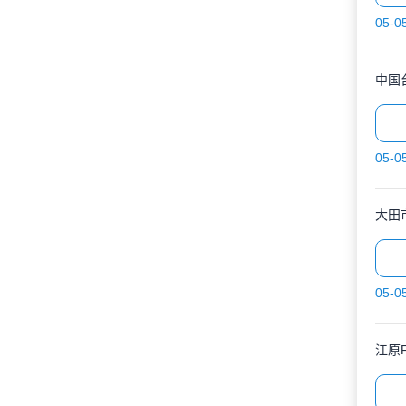
05-0
中国
05-0
大田
05-0
江原