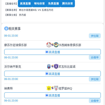
高清直播
咪咕体育
免费直播
腾讯体育
【直播信号】
【赛事名称】 希拉尔恩图曼B队 VS 瓦德迈丹尼
【赛事分类】
苏丹超
相关赛事
06-01 23:00
伊拉联
摩苏尔足球俱乐部
卡西姆体育俱乐部
高清直播
06-01 23:00
白俄甲
沃尔纳平斯克
尼瓦杜比兹诺
高清直播
06-01 23:00
伊拉联
纳弗特
纽罗兹IRQ
高清直播
06-01 23:00
白俄甲