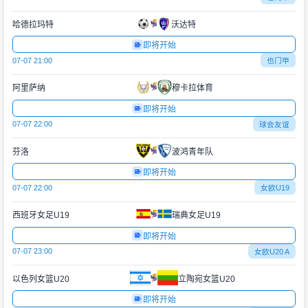
哈德拉玛特
沃达特
即将开始
07-07 21:00
也门甲
阿里萨纳
穆卡拉体育
即将开始
07-07 22:00
球会友谊
芬洛
波鸿青年队
即将开始
07-07 22:00
女欧U19
西班牙女足U19
瑞典女足U19
即将开始
07-07 23:00
女欧U20 A
以色列女篮U20
立陶宛女篮U20
即将开始