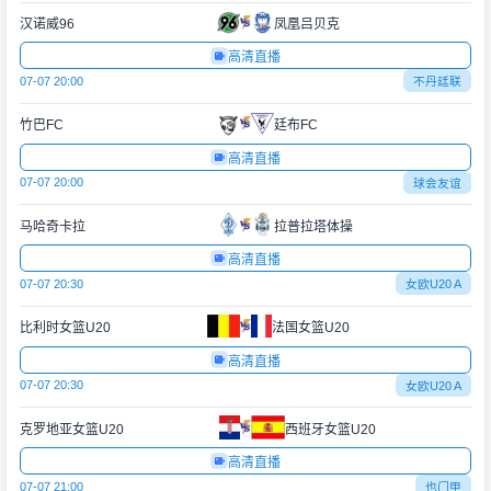
汉诺威96
凤凰吕贝克
高清直播
07-07 20:00
不丹廷联
竹巴FC
廷布FC
高清直播
07-07 20:00
球会友谊
马哈奇卡拉
拉普拉塔体操
高清直播
07-07 20:30
女欧U20 A
比利时女篮U20
法国女篮U20
高清直播
07-07 20:30
女欧U20 A
克罗地亚女篮U20
西班牙女篮U20
高清直播
07-07 21:00
也门甲