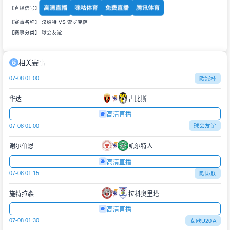
高清直播
咪咕体育
免费直播
腾讯体育
【直播信号】
【赛事名称】 汉维特 VS 索罗克萨
【赛事分类】
球会友谊
相关赛事
07-08 01:00
欧冠杯
华达
古比斯
高清直播
07-08 01:00
球会友谊
谢尔伯恩
凯尔特人
高清直播
07-08 01:15
欧协联
施特拉森
拉科奥里塔
高清直播
07-08 01:30
女欧U20 A