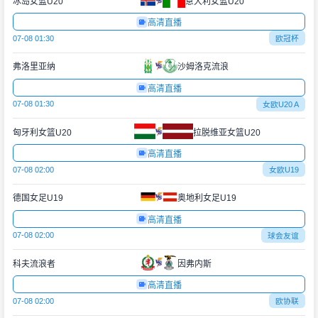
冰岛女篮U20
意大利女篮U20
高清直播
07-08 01:30
欧冠杯
弗洛里亚纳
沙姆洛克流浪
高清直播
07-08 01:30
女欧U20 A
匈牙利女篮U20
拉脱维亚女篮U20
高清直播
07-08 02:00
女欧U19
德国女足U19
奥地利女足U19
高清直播
07-08 02:00
球会友谊
科夫流浪者
因弗内斯
高清直播
07-08 02:00
欧协联