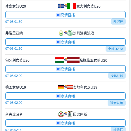
冰岛女篮U20
意大利女篮U20
高清直播
07-08 01:30
欧冠杯
弗洛里亚纳
沙姆洛克流浪
高清直播
07-08 01:30
女欧U20 A
匈牙利女篮U20
拉脱维亚女篮U20
高清直播
07-08 02:00
女欧U19
德国女足U19
奥地利女足U19
高清直播
07-08 02:00
球会友谊
科夫流浪者
因弗内斯
高清直播
07-08 02:00
欧协联