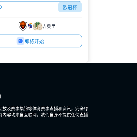
0
欧冠杯
吉奥里
即将开始
闻
场回放及赛事集锦等体育赛事直播和资讯，完全绿
有内容均来自互联网，我们自身不提供任何直播