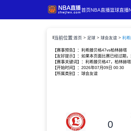
首页
NBA直播
篮球直播
当前位置:
首页
足球
球会友谊
利希滕
【赛事预告】：利希滕贝格47vs柏林赫塔
【友好提示】：如果本页面比赛已经过期，
【赛事关键词】：利希滕贝格47，柏林赫塔
【开始时间】：2026年07月09日 00:30
【所属类别】：球会友谊
0