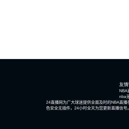
友情
NBA
nb
24直播网为广大球迷提供全面及时的NBA直
色安全无插件，24小时全天为您更新直播信