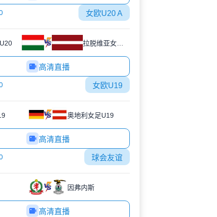
0
女欧U20 A
U20
拉脱维亚女篮U20
高清直播
0
女欧U19
9
奥地利女足U19
高清直播
0
球会友谊
因弗内斯
高清直播