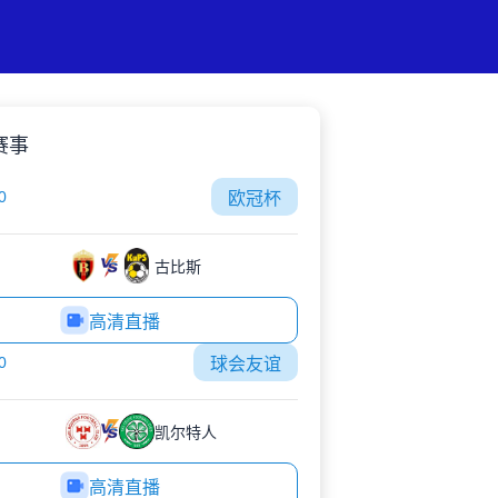
赛事
0
欧冠杯
古比斯
高清直播
0
球会友谊
凯尔特人
高清直播