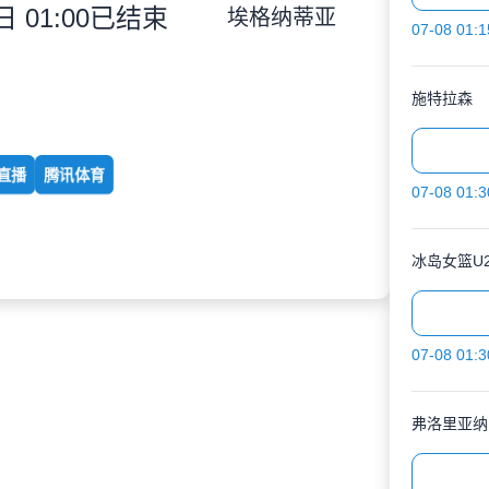
 01:00
已结束
埃格纳蒂亚
07-08 01:1
施特拉森
直播
腾讯体育
07-08 01:3
冰岛女篮U2
07-08 01:3
弗洛里亚纳