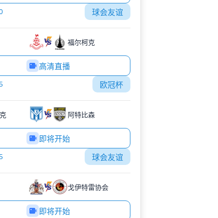
0
球会友谊
福尔柯克
高清直播
5
欧冠杯
克
阿特比森
即将开始
5
球会友谊
戈伊特雷协会
即将开始