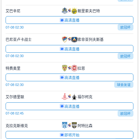
艾巴辛尼
鲍里索夫巴特
高清直播
07-08 02:30
欧冠杯
巴尼亚卢卡战士
索非亚列夫斯基
高清直播
07-08 02:30
欧冠杯
特费奥里
拉恩
高清直播
07-08 02:30
球会友谊
艾尔德里联
福尔柯克
高清直播
07-08 02:45
欧冠杯
克拉克斯维克
阿特比森
即将开始