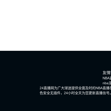
友情
NBA
nb
24直播网为广大球迷提供全面及时的NBA直
色安全无插件，24小时全天为您更新直播信