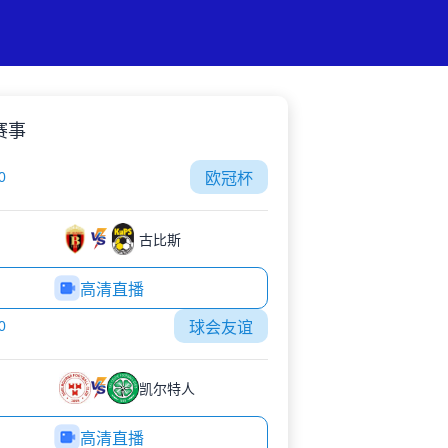
赛事
0
欧冠杯
古比斯
高清直播
0
球会友谊
凯尔特人
高清直播