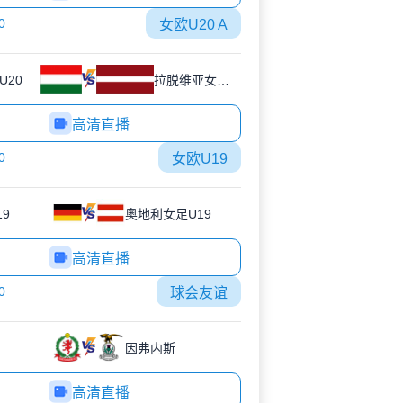
0
女欧U20 A
U20
拉脱维亚女篮U20
高清直播
0
女欧U19
9
奥地利女足U19
高清直播
0
球会友谊
因弗内斯
高清直播