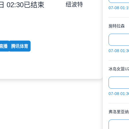
 02:30
已结束
纽波特
07-08 01:1
施特拉森
直播
腾讯体育
07-08 01:3
冰岛女篮U2
07-08 01:3
弗洛里亚纳