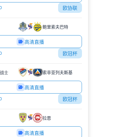
0
欧协联
鲍里索夫巴特
高清直播
0
欧冠杯
战士
索非亚列夫斯基
高清直播
0
欧冠杯
拉恩
高清直播