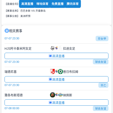
高清直播
咪咕体育
免费直播
腾讯体育
【直播信号】
【赛事名称】 巴巴多斯 VS 开曼群岛
【赛事分类】
美洲杯预
相关赛事
07-07 23:30
芬女甲
HJS阿卡泰米阿女足
拉迪女足
高清直播
07-07 23:30
球会友谊
瑞德尼基
普日布拉姆
高清直播
07-07 23:30
芬乙
雅各布斯塔德
纳佩斯
高清直播
07-08 00:00
球会友谊