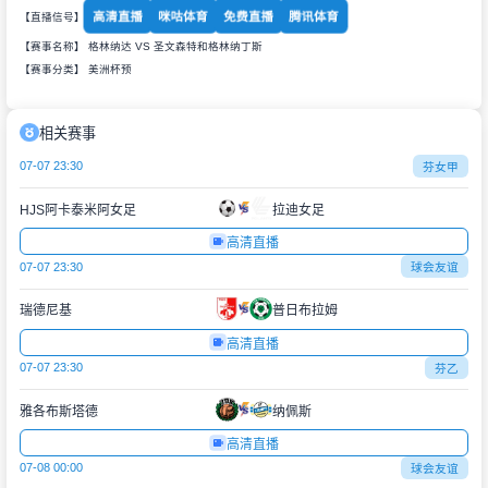
高清直播
咪咕体育
免费直播
腾讯体育
【直播信号】
【赛事名称】 格林纳达 VS 圣文森特和格林纳丁斯
【赛事分类】
美洲杯预
相关赛事
07-07 23:30
芬女甲
HJS阿卡泰米阿女足
拉迪女足
高清直播
07-07 23:30
球会友谊
瑞德尼基
普日布拉姆
高清直播
07-07 23:30
芬乙
雅各布斯塔德
纳佩斯
高清直播
07-08 00:00
球会友谊