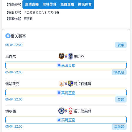
高清直播
咪咕体育
免费直播
腾讯体育
【直播信号】
【赛事名称】 卡云艾夫拉克 VS 内弗特奇
【赛事分类】
阿塞超
相关赛事
05-04 22:00
俄甲
乌拉尔
辛历克
高清直播
05-04 22:00
埃及超
佩哈亚克
阿拉伯建筑
高清直播
05-04 22:00
英超
切尔西
诺丁汉森林
高清直播
05-04 22:00
乌兹超