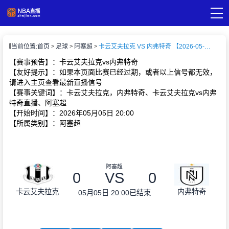
页
当前位置:
首页
足球
阿塞超
卡云艾夫拉克 VS 内弗特奇 【2026-05-05 20:00:00】
A直播
直播
【赛事预告】：卡云艾夫拉克vs内弗特奇
A录像
【友好提示】：如果本页面比赛已经过期，或者以上信号都无效，
A新闻
请进入主页查看最新直播信号
【赛事关键词】：卡云艾夫拉克，内弗特奇、卡云艾夫拉克vs内弗
特奇直播、阿塞超
【开始时间】：2026年05月05日 20:00
【所属类别】：阿塞超
阿塞超
0
VS
0
卡云艾夫拉克
内弗特奇
05月05日 20:00
已结束