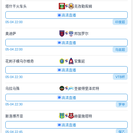
塔什干火车头
克孜勒库姆
高清直播
05-04 22:00
印度超
奥迪萨
邦加罗尔
高清直播
05-04 22:00
乌兹超
花刺子模乌尔根奇
安集延
高清直播
05-04 22:30
VTB杯
乌拉马殊
圣彼得堡泽尼特
高清直播
05-04 22:30
罗甲
斯洛博齐亚
赫曼施塔特
高清直播
05-04 22:45
保乙