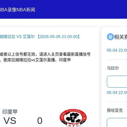
NBA录像
NBA新闻
喀拉拉 VS 艾藻尔 【2026-05-05 21:00:00】
相关
05-04 22:0
或者以上信号都无效，请进入主页查看最新直播信号
、歌库拉姆喀拉拉vs艾藻尔直播、印度甲
乌拉尔
05-04 22:0
佩哈亚克
印度甲
VS
0