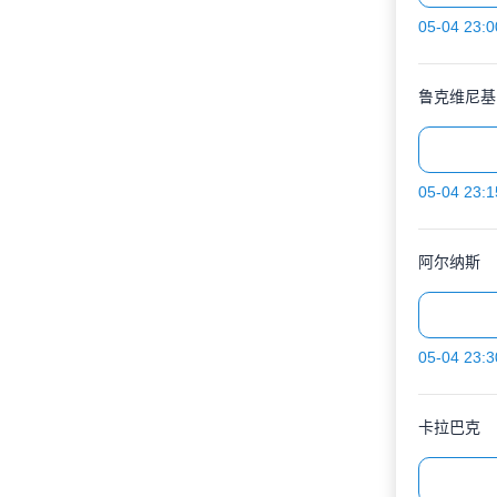
05-04 23:0
鲁克维尼基
05-04 23:1
阿尔纳斯
05-04 23:3
卡拉巴克