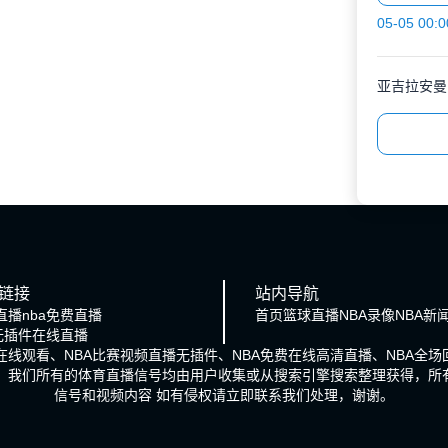
05-05 00:0
亚吉拉安曼
链接
站内导航
直播
nba免费直播
首页
篮球直播
NBA录像
NBA新
a无插件在线直播
播在线观看、NBA比赛视频直播无插件、NBA免费在线高清直播、NBA全
号。我们所有的体育直播信号均由用户收集或从搜索引擎搜索整理获得，所
信号和视频内容 如有侵权请立即联系我们处理，谢谢。