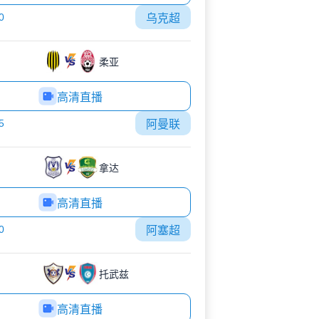
0
乌克超
柔亚
高清直播
5
阿曼联
拿达
高清直播
0
阿塞超
托武兹
高清直播