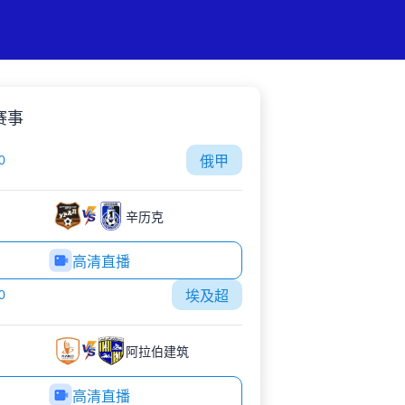
赛事
0
俄甲
辛历克
高清直播
0
埃及超
阿拉伯建筑
高清直播