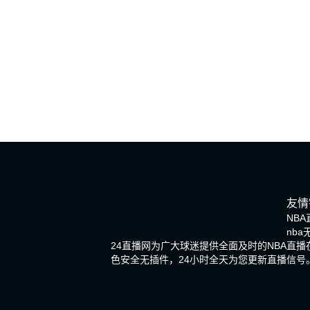
友情
NBA
nb
24直播网为广大球迷提供全面及时的NBA直
色安全无插件，24小时全天为您更新直播信