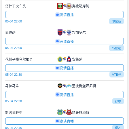
塔什干火车头
克孜勒库姆
高清直播
05-04 22:00
印度超
奥迪萨
邦加罗尔
高清直播
05-04 22:00
乌兹超
花刺子模乌尔根奇
安集延
高清直播
05-04 22:30
VTB杯
乌拉马殊
圣彼得堡泽尼特
高清直播
05-04 22:30
罗甲
斯洛博齐亚
赫曼施塔特
高清直播
05-04 22:45
保乙