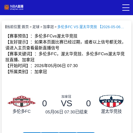
页
当前位置:
首页
足球
加拿冠
多伦多FC VS 渥太华竞技 【2026-05-06 07:30:00】
A直播
直播
【赛事预告】：多伦多FCvs渥太华竞技
A录像
【友好提示】：如果本页面比赛已经过期，或者以上信号都无效，
A新闻
请进入主页查看最新直播信号
【赛事关键词】：多伦多FC，渥太华竞技、多伦多FCvs渥太华竞
技直播、加拿冠
【开始时间】：2026年05月06日 07:30
【所属类别】：加拿冠
加拿冠
0
VS
0
多伦多FC
渥太华竞技
05月06日 07:30
已结束