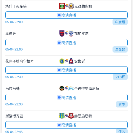
塔什干火车头
克孜勒库姆
高清直播
05-04 22:00
印度超
奥迪萨
邦加罗尔
高清直播
05-04 22:00
乌兹超
花刺子模乌尔根奇
安集延
高清直播
05-04 22:30
VTB杯
乌拉马殊
圣彼得堡泽尼特
高清直播
05-04 22:30
罗甲
斯洛博齐亚
赫曼施塔特
高清直播
05-04 22:45
保乙