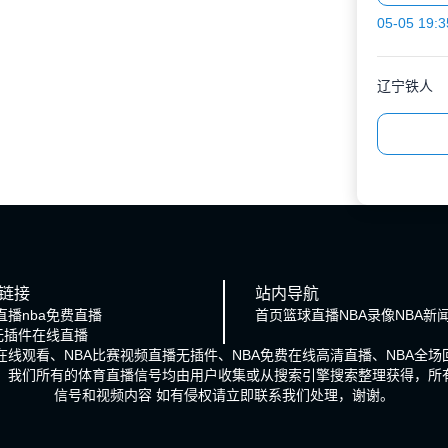
05-05 19:3
辽宁铁人
链接
站内导航
直播
nba免费直播
首页
篮球直播
NBA录像
NBA新
a无插件在线直播
播在线观看、NBA比赛视频直播无插件、NBA免费在线高清直播、NBA全
号。我们所有的体育直播信号均由用户收集或从搜索引擎搜索整理获得，所
信号和视频内容 如有侵权请立即联系我们处理，谢谢。