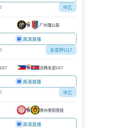
0
中乙
广州蒲公英
高清直播
0
女亚杯U17
U17
北韩女足U17
高清直播
0
中乙
贵州贵阳竞技
高清直播