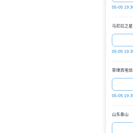
05-05 19:3
马尼拉之星
05-05 19:3
菲律宾电信
05-05 19:3
山东泰山