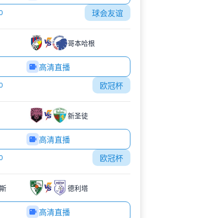
0
球会友谊
哥本哈根
高清直播
0
欧冠杯
新圣徒
高清直播
0
欧冠杯
斯
德利塔
高清直播