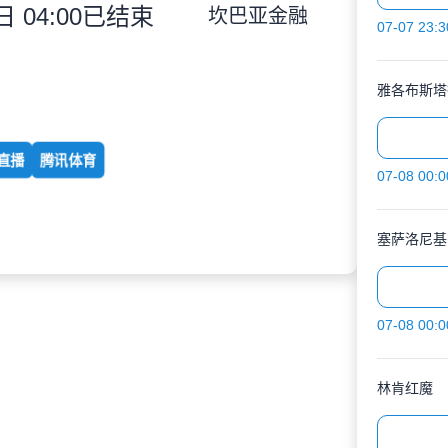
 04:00
已结束
坎巴亚金融
07-07 23:3
雅各布斯塔
直播
腾讯体育
07-08 00:0
塞萨洛尼基
07-08 00:0
林肯红魔