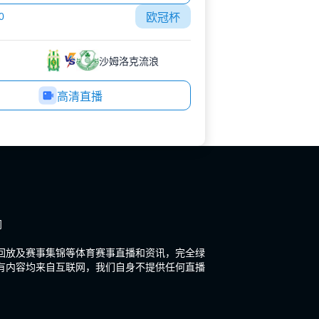
0
欧冠杯
沙姆洛克流浪
高清直播
闻
场回放及赛事集锦等体育赛事直播和资讯，完全绿
有内容均来自互联网，我们自身不提供任何直播