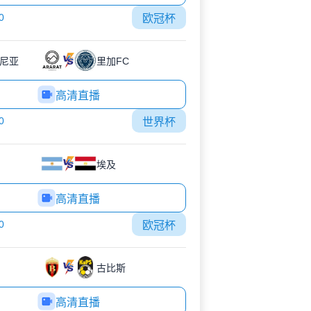
0
欧冠杯
尼亚
里加FC
高清直播
0
世界杯
埃及
高清直播
0
欧冠杯
古比斯
高清直播