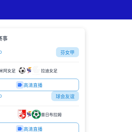
赛事
0
芬女甲
泰米阿女足
拉迪女足
高清直播
0
球会友谊
普日布拉姆
高清直播