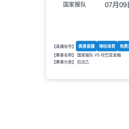
07月09日
国家报队
高清直播
咪咕体育
免费
【直播信号】
【赛事名称】 国家报队 VS 坎巴亚金融
【赛事分类】
厄瓜乙