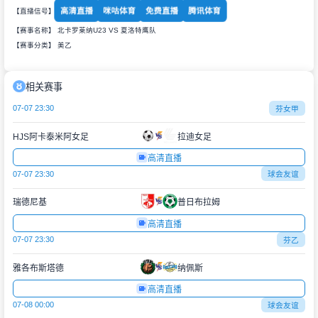
高清直播
咪咕体育
免费直播
腾讯体育
【直播信号】
【赛事名称】 北卡罗莱纳U23 VS 夏洛特鹰队
【赛事分类】
美乙
相关赛事
07-07 23:30
芬女甲
HJS阿卡泰米阿女足
拉迪女足
高清直播
07-07 23:30
球会友谊
瑞德尼基
普日布拉姆
高清直播
07-07 23:30
芬乙
雅各布斯塔德
纳佩斯
高清直播
07-08 00:00
球会友谊