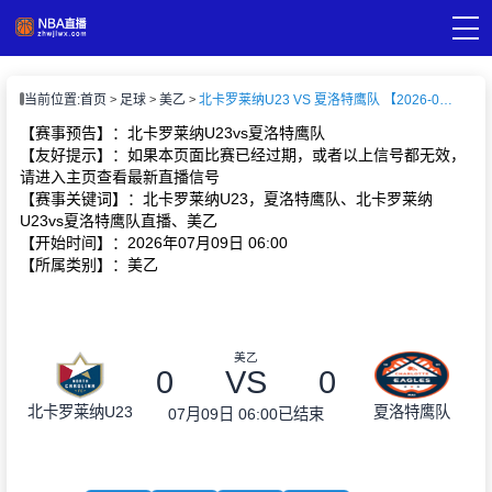
页
当前位置:
首页
足球
美乙
北卡罗莱纳U23 VS 夏洛特鹰队 【2026-07-09 06:00:00】
A直播
直播
【赛事预告】：北卡罗莱纳U23vs夏洛特鹰队
A录像
【友好提示】：如果本页面比赛已经过期，或者以上信号都无效，
A新闻
请进入主页查看最新直播信号
【赛事关键词】：北卡罗莱纳U23，夏洛特鹰队、北卡罗莱纳
U23vs夏洛特鹰队直播、美乙
【开始时间】：2026年07月09日 06:00
【所属类别】：美乙
美乙
0
VS
0
北卡罗莱纳U23
夏洛特鹰队
07月09日 06:00
已结束