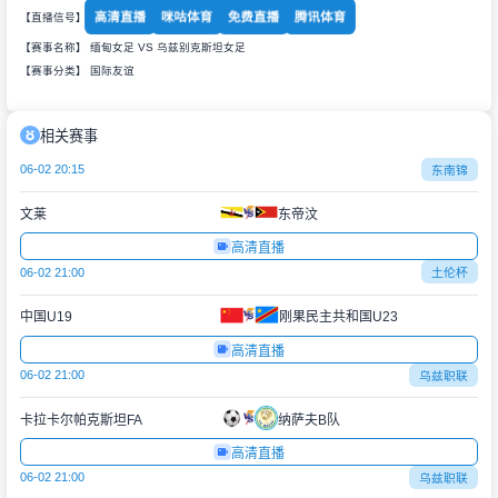
高清直播
咪咕体育
免费直播
腾讯体育
【直播信号】
【赛事名称】 缅甸女足 VS 乌兹别克斯坦女足
【赛事分类】
国际友谊
相关赛事
06-02 20:15
东南锦
文莱
东帝汶
高清直播
06-02 21:00
土伦杯
中国U19
刚果民主共和国U23
高清直播
06-02 21:00
乌兹职联
卡拉卡尔帕克斯坦FA
纳萨夫B队
高清直播
06-02 21:00
乌兹职联