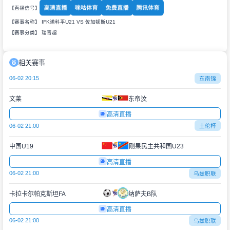
高清直播
咪咕体育
免费直播
腾讯体育
【直播信号】
【赛事名称】 IFK诺科平U21 VS 佐加顿斯U21
【赛事分类】
瑞青超
相关赛事
06-02 20:15
东南锦
文莱
东帝汶
高清直播
06-02 21:00
土伦杯
中国U19
刚果民主共和国U23
高清直播
06-02 21:00
乌兹职联
卡拉卡尔帕克斯坦FA
纳萨夫B队
高清直播
06-02 21:00
乌兹职联