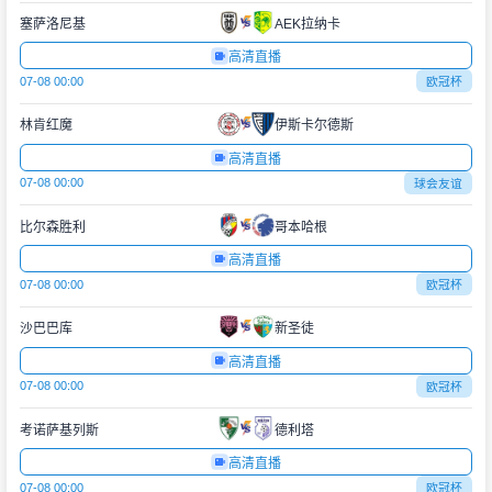
塞萨洛尼基
AEK拉纳卡
高清直播
07-08 00:00
欧冠杯
林肯红魔
伊斯卡尔德斯
高清直播
07-08 00:00
球会友谊
比尔森胜利
哥本哈根
高清直播
07-08 00:00
欧冠杯
沙巴巴库
新圣徒
高清直播
07-08 00:00
欧冠杯
考诺萨基列斯
德利塔
高清直播
07-08 00:00
欧冠杯