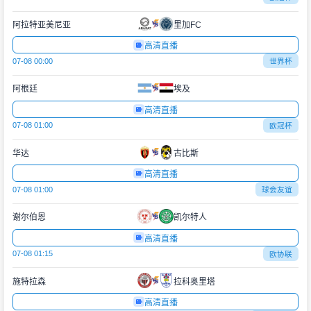
阿拉特亚美尼亚
里加FC
高清直播
07-08 00:00
世界杯
阿根廷
埃及
高清直播
07-08 01:00
欧冠杯
华达
古比斯
高清直播
07-08 01:00
球会友谊
谢尔伯恩
凯尔特人
高清直播
07-08 01:15
欧协联
施特拉森
拉科奥里塔
高清直播