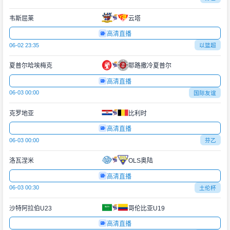
韦斯屈莱
云塔
高清直播
06-02 23:35
以篮超
夏普尔哈埃梅克
耶路撒冷夏普尔
高清直播
06-03 00:00
国际友谊
克罗地亚
比利时
高清直播
06-03 00:00
芬乙
洛瓦涅米
OLS奥陆
高清直播
06-03 00:30
土伦杯
沙特阿拉伯U23
哥伦比亚U19
高清直播