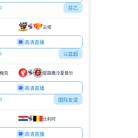
0
芬乙
云塔
高清直播
5
以篮超
梅克
耶路撒冷夏普尔
高清直播
0
国际友谊
比利时
高清直播