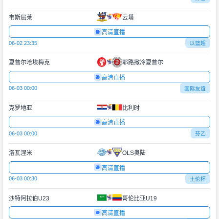
韦斯屈莱
云塔
高清直播
06-02 23:35
以篮超
夏普尔哈埃梅克
耶路撒冷夏普尔
高清直播
06-03 00:00
国际友谊
克罗地亚
比利时
高清直播
06-03 00:00
芬乙
洛瓦涅米
OLS奥陆
高清直播
06-03 00:30
土伦杯
沙特阿拉伯U23
哥伦比亚U19
高清直播