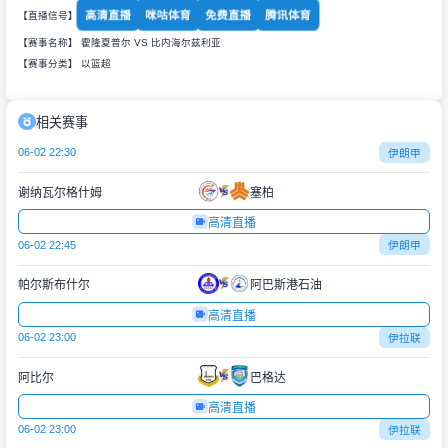
高清直播
咪咕体育
免费直播
腾讯体育
【直播信号】
【赛事名称】 霍隆夏普尔 VS 比内海尔兹利亚
【赛事分类】
以篮超
相关赛事
06-02 22:30
伊朗甲
谢纳瓦尔格什姆
塞柏
高清直播
06-02 22:45
伊朗甲
帕尔斯布什尔
阿巴斯港石油
高清直播
06-02 23:00
伊拉联
阿比尔
巴格达
高清直播
06-02 23:00
伊拉联