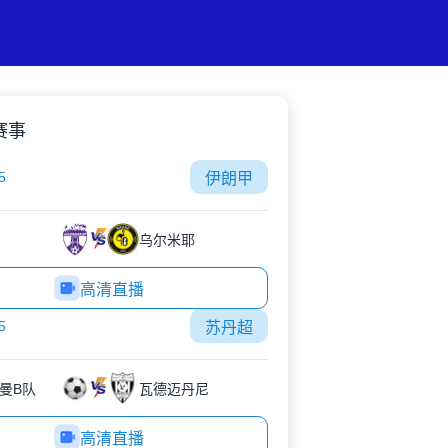
赛事
5
伊朗甲
乌尔米耶
高清直播
5
苏丹超
曼B队
瓦德迈丹尼
高清直播