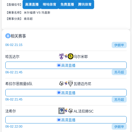
高清直播
咪咕体育
免费直播
腾讯体育
【直播信号】
【赛事名称】 米尔福德 VS 玛盖斯
【赛事分类】
南非超
相关赛事
06-02 21:15
伊朗甲
哈瓦达尔
乌尔米耶
高清直播
06-02 21:45
苏丹超
希拉尔恩图曼B队
瓦德迈丹尼
高清直播
06-02 21:45
苏丹超
法希尔
AL法拉赫SC
高清直播
06-02 22:00
伊朗甲