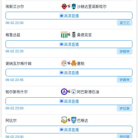
埃斯兰沙尔
沙赫达里诺斯哈尔
高清直播
06-02 22:00
波兰乙
格鲁达兹
桑德克亚
高清直播
06-02 22:30
伊朗甲
谢纳瓦尔格什姆
塞柏
高清直播
06-02 22:45
伊朗甲
帕尔斯布什尔
阿巴斯港石油
高清直播
06-02 23:00
伊拉联
阿比尔
巴格达
高清直播
06-02 23:00
伊拉联