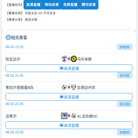
高清直播
咪咕体育
免费直播
腾讯体育
【直播信号】
【赛事名称】 印度女足 VS 不丹女足
【赛事分类】
南亚女锦
相关赛事
06-02 21:15
伊朗甲
哈瓦达尔
乌尔米耶
高清直播
06-02 21:45
苏丹超
希拉尔恩图曼B队
瓦德迈丹尼
高清直播
06-02 21:45
苏丹超
法希尔
AL法拉赫SC
高清直播
06-02 22:00
伊朗甲