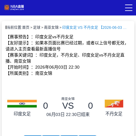
页
当前位置:
首页
足球
南亚女锦
印度女足 VS 不丹女足 【2026-06-03 22:30:00】
A直播
直播
【赛事预告】：印度女足vs不丹女足
A录像
【友好提示】：如果本页面比赛已经过期，或者以上信号都无效，
A新闻
请进入主页查看最新直播信号
【赛事关键词】：印度女足，不丹女足、印度女足vs不丹女足直
播、南亚女锦
【开始时间】：2026年06月03日 22:30
【所属类别】：南亚女锦
南亚女锦
0
VS
0
印度女足
不丹女足
06月03日 22:30
已结束