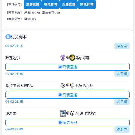
高清直播
咪咕体育
免费直播
腾讯体育
【直播信号】
【赛事名称】 希腊U19 VS 塞尔维亚U19
【赛事分类】
欧青U19
相关赛事
06-02 21:15
伊朗甲
哈瓦达尔
乌尔米耶
高清直播
06-02 21:45
苏丹超
希拉尔恩图曼B队
瓦德迈丹尼
高清直播
06-02 21:45
苏丹超
法希尔
AL法拉赫SC
高清直播
06-02 22:00
伊朗甲