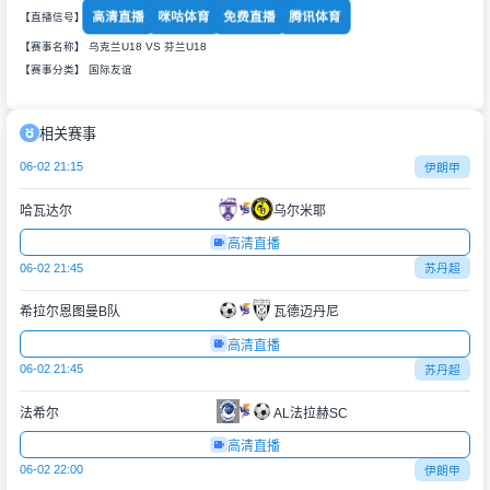
高清直播
咪咕体育
免费直播
腾讯体育
【直播信号】
【赛事名称】 乌克兰U18 VS 芬兰U18
【赛事分类】
国际友谊
相关赛事
06-02 21:15
伊朗甲
哈瓦达尔
乌尔米耶
高清直播
06-02 21:45
苏丹超
希拉尔恩图曼B队
瓦德迈丹尼
高清直播
06-02 21:45
苏丹超
法希尔
AL法拉赫SC
高清直播
06-02 22:00
伊朗甲