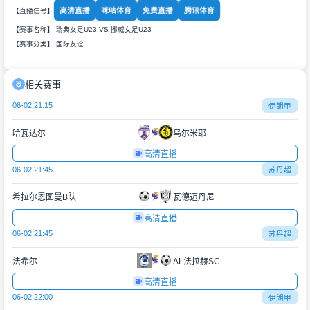
高清直播
咪咕体育
免费直播
腾讯体育
【直播信号】
【赛事名称】 瑞典女足U23 VS 挪威女足U23
【赛事分类】
国际友谊
相关赛事
06-02 21:15
伊朗甲
哈瓦达尔
乌尔米耶
高清直播
06-02 21:45
苏丹超
希拉尔恩图曼B队
瓦德迈丹尼
高清直播
06-02 21:45
苏丹超
法希尔
AL法拉赫SC
高清直播
06-02 22:00
伊朗甲