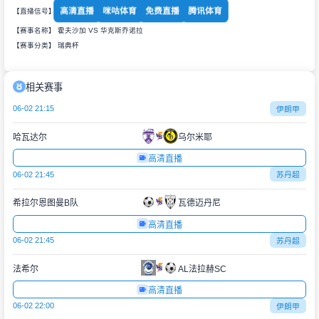
高清直播
咪咕体育
免费直播
腾讯体育
【直播信号】
【赛事名称】 霍夫沙加 VS 华克斯乔诺拉
【赛事分类】
瑞典杯
相关赛事
06-02 21:15
伊朗甲
哈瓦达尔
乌尔米耶
高清直播
06-02 21:45
苏丹超
希拉尔恩图曼B队
瓦德迈丹尼
高清直播
06-02 21:45
苏丹超
法希尔
AL法拉赫SC
高清直播
06-02 22:00
伊朗甲