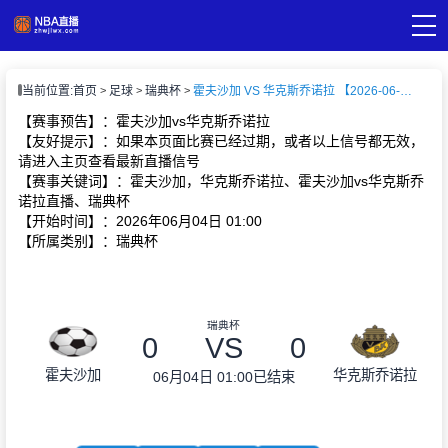
页
当前位置:
首页
足球
瑞典杯
霍夫沙加 VS 华克斯乔诺拉 【2026-06-04 01:00:00】
A直播
直播
【赛事预告】：霍夫沙加vs华克斯乔诺拉
A录像
【友好提示】：如果本页面比赛已经过期，或者以上信号都无效，
A新闻
请进入主页查看最新直播信号
【赛事关键词】：霍夫沙加，华克斯乔诺拉、霍夫沙加vs华克斯乔
诺拉直播、瑞典杯
【开始时间】：2026年06月04日 01:00
【所属类别】：瑞典杯
瑞典杯
0
VS
0
霍夫沙加
华克斯乔诺拉
06月04日 01:00
已结束