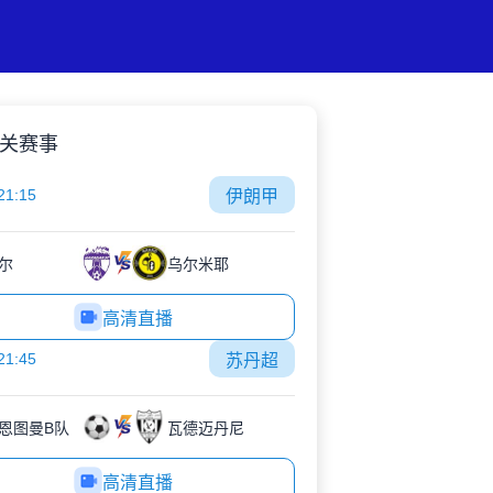
关赛事
21:15
伊朗甲
尔
乌尔米耶
高清直播
21:45
苏丹超
恩图曼B队
瓦德迈丹尼
高清直播