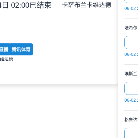
日 02:00
已结束
卡萨布兰卡维达德
06-02 
法希尔
直播
腾讯体育
06-02 
卡维达德
埃斯兰
06-02 
格鲁达