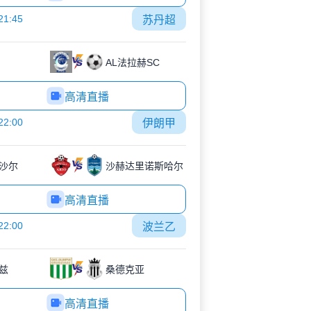
21:45
苏丹超
AL法拉赫SC
高清直播
22:00
伊朗甲
沙尔
沙赫达里诺斯哈尔
高清直播
22:00
波兰乙
兹
桑德克亚
高清直播